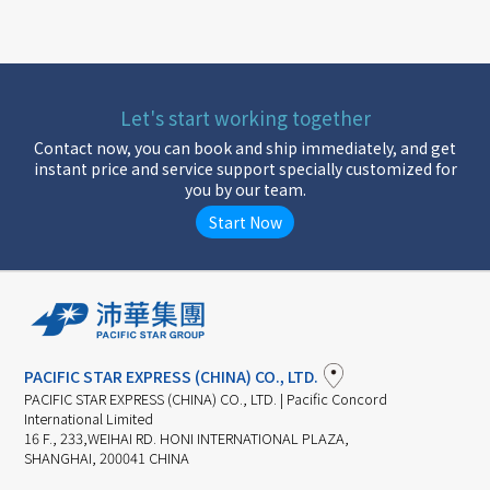
Let's start working together
Contact now, you can book and ship immediately, and get
instant price and service support specially customized for
you by our team.
Start Now
PACIFIC STAR EXPRESS (CHINA) CO., LTD.
PACIFIC STAR EXPRESS (CHINA) CO., LTD. | Pacific Concord
International Limited
16 F., 233,WEIHAI RD. HONI INTERNATIONAL PLAZA,
SHANGHAI, 200041 CHINA